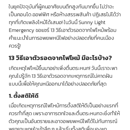
ในยุคปัจจุบันที่ผู้คนอาศัยบนตึกสูงกันมากขึ้น ไม่ว่าจะ
เป็นคอนโด ออฟฟิศ หรือห้างสรรพสินค้า ปฏิเสธไม่ได้ว่า
ทุกที่เกิดเพลิงไหม้ได้เสมอ! ในวันนี้ Sunny Light
Emergency ขอแชร์ 13 วิธีเอาตัวรอดจากไฟไหม้พร้อม
คำแนะนำในการอพยพหนีไฟอย่างปลอดภัยที่คนเมือง
ควรรู้!
13 วิธีเอาตัวรอดจากไฟไหม้ มีอะไรบ้าง?
เกิดเหตุไฟไหม้ขึ้นมาอย่าเพิ่งตื่นตระหนก! วันนี้เราจะพา
คุณไปรู้จัก 13 วิธีเอาตัวรอดจากเหตุการณ์ไม่คาดฝัน
แบบนี้เพื่อให้คุณหนีออกมาได้อย่างปลอดภัยที่สุด
1. ตั้งสติให้ดี
เมื่อเกิดเหตุการณ์ไฟไหม้การตั้งสติให้ดีเป็นอย่างแรกที่
ควรทำที่สุด เพราะอาการตกใจและตื่นตระหนกจะยิ่งทำให้
ตัวคุณเป็นอันตรายและอาจอพยพหนีไฟได้ไม่ทันการณ์
พยายามหายใจเข้าลึก ๆ แล้วเริ่มตั้งสติเพื่อมองหา