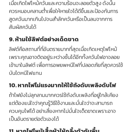
เมื่อเกิดไฟไหม้ควันและความร้อนจะลอยตัวสูง ดังนั้น
ควรหมอบคลานต่ำเพื่อให้หายใจได้ดีขึ้นและป้องกันการ
สูดควันมากเกินไปจนสำลักควันหรือเป็นลมจากการ
สัมผัสควันได้
9. ห้ามใช้ลิฟต์อย่างเด็ดขาด
ลิฟต์คือสถานที่ที่อันตรายมากที่สุดเมื่อเกิดเหตุไฟไหม้
เพราะคุณอาจติดอยู่ระหว่างชั้นได้อีกทั้งควันไฟอาจลอย
เข้ามาในลิฟต์ เพื่อการอพยพหนีไฟที่ปลอดภัยที่สุดควรใช้
บันไดหนีไฟแทน
10. หากไฟไม่แรงมากให้ใช้ถังดับเพลิงดับไฟ
ถ้าไฟยังไม่ลุกลามมากควรใช้ถังดับเพลิงที่อยู่ใกล้เคียง
แต่ต้องแน่ใจว่าคุณรู้วิธีใช้งานและมั่นใจว่าจะสามารถ
ควบคุมไฟได้ อย่าเสี่ยงหากไม่มั่นใจเด็ดขาดเพราะอาจ
เป็นอันตรายต่อตัวเองได้
11. หากไฟไหม้เสื้อผ้าให้กลิ้งตัวกับพื้น