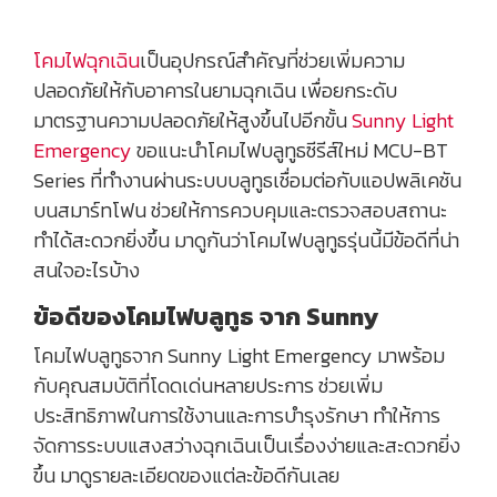
โคมไฟฉุกเฉิน
เป็นอุปกรณ์สำคัญที่ช่วยเพิ่มความ
ปลอดภัยให้กับอาคารในยามฉุกเฉิน เพื่อยกระดับ
มาตรฐานความปลอดภัยให้สูงขึ้นไปอีกขั้น
Sunny Light
Emergency
ขอแนะนำโคมไฟบลูทูธซีรีส์ใหม่ MCU-BT
Series ที่ทำงานผ่านระบบบลูทูธเชื่อมต่อกับแอปพลิเคชัน
บนสมาร์ทโฟน ช่วยให้การควบคุมและตรวจสอบสถานะ
ทำได้สะดวกยิ่งขึ้น มาดูกันว่าโคมไฟบลูทูธรุ่นนี้มีข้อดีที่น่า
สนใจอะไรบ้าง
ข้อดีของโคมไฟบลูทูธ จาก Sunny
โคมไฟบลูทูธจาก Sunny Light Emergency มาพร้อม
กับคุณสมบัติที่โดดเด่นหลายประการ ช่วยเพิ่ม
ประสิทธิภาพในการใช้งานและการบำรุงรักษา ทำให้การ
จัดการระบบแสงสว่างฉุกเฉินเป็นเรื่องง่ายและสะดวกยิ่ง
ขึ้น มาดูรายละเอียดของแต่ละข้อดีกันเลย