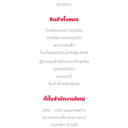
ติดต่อเรา
สินค้าทั้งหมด
โคมไฟแสงสว่างฉุกเฉิน
ป้ายไฟทางออกฉุกเฉิน
เพาเวอร์แพ็ก
โคมไฟฉุกเฉินกันน้ำกันฝุ่น IP66
ตู้ควบคุมสำหรับระบบไฟฉุกเฉิน
อุปกรณ์เสริม
แบตเตอรี่
สินค้าสั่งผลิตพิเศษ
ที่ตั้งสำนักงานใหญ่
2915 – 2917 ถนนลาดพร้าว
แขวงคลองจั่น เขตบางกะปิ
กรุงเทพฯ 10240