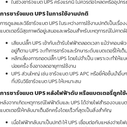
ในช่วงชาร์จแบต UPS ครั้งแรกนี้ ไม่ควรต่อโหลดหรืออุปกร
การชาร์จแบต UPS ในการใช้งานปกติ
การดูแลและวิธีชาร์จแบต UPS ในระหว่างการใช้งานปกติเป็นเรื่องง่า
แบตเตอรี่มีสุขภาพดีอยู่เสมอและพร้อมสำหรับเหตุการณ์ไม่คาดฝ
เสียบปลั๊ก UPS เข้ากับเต้ารับไฟฟ้าตลอดเวลา แม้ว่าคอมพิว
อยู่ก็ตาม UPS จะทำการชาร์จและรักษาระดับแบตเตอรี่ให้เต็
หลีกเลี่ยงการถอดปลั๊ก UPS โดยไม่จำเป็น เพราะจะทำให้แบ
บ่อยครั้ง ซึ่งอาจลดอายุการใช้งาน
UPS ส่วนใหญ่ เช่น ชาร์จแบต UPS APC หรือยี่ห้อชั้นนำอื่น
ที่ปรับวิธีชาร์จแบต UPS ให้เหมาะสม
การชาร์จแบต UPS หลังไฟฟ้าดับ หรือแบตเตอรี่ถูกใช
หลังจากเกิดเหตุการณ์ไฟฟ้าดับและ UPS ได้จ่ายไฟสำรองจนแบตเตอ
แบตเตอรี่ให้กลับมาเต็มอีกครั้งโดยเร็วที่สุดเป็นสิ่งสำคัญ
เมื่อไฟฟ้ากลับมาเป็นปกติ ให้ UPS เชื่อมต่อกับแหล่งจ่ายไฟแล