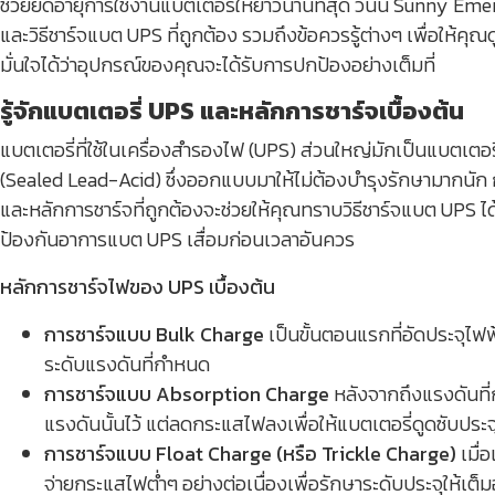
ช่วยยืดอายุการใช้งานแบตเตอรี่ให้ยาวนานที่สุด วันนี้ Sunny E
และวิธีชาร์จแบต UPS ที่ถูกต้อง รวมถึงข้อควรรู้ต่างๆ เพื่อให้คุณด
มั่นใจได้ว่าอุปกรณ์ของคุณจะได้รับการปกป้องอย่างเต็มที่
รู้จักแบตเตอรี่ UPS และหลักการชาร์จเบื้องต้น
แบตเตอรี่ที่ใช้ในเครื่องสำรองไฟ (UPS) ส่วนใหญ่มักเป็นแบตเตอ
(Sealed Lead-Acid) ซึ่งออกแบบมาให้ไม่ต้องบำรุงรักษามากนัก
และหลักการชาร์จที่ถูกต้องจะช่วยให้คุณทราบวิธีชาร์จแบต UPS ได
ป้องกันอาการแบต UPS เสื่อมก่อนเวลาอันควร
หลักการชาร์จไฟของ UPS เบื้องต้น
การชาร์จแบบ Bulk Charge
เป็นขั้นตอนแรกที่อัดประจุไฟ
ระดับแรงดันที่กำหนด
การชาร์จแบบ Absorption Charge
หลังจากถึงแรงดันที่
แรงดันนั้นไว้ แต่ลดกระแสไฟลงเพื่อให้แบตเตอรี่ดูดซับประ
การชาร์จแบบ Float Charge (หรือ Trickle Charge)
เมื่อ
จ่ายกระแสไฟต่ำๆ อย่างต่อเนื่องเพื่อรักษาระดับประจุให้เต็