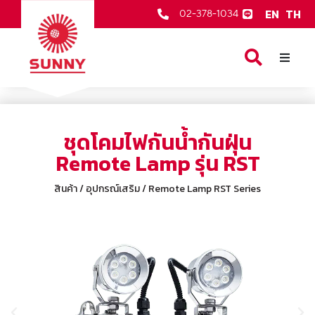
EN
TH
02-378-1034
หน้าเเรก
สินค้าของเรา
ชุดโคมไฟกันน้ำกันฝุ่น
เกี่ยวกับเรา
Remote Lamp รุ่น RST
ตัวแทนจำหน่าย
สินค้า / อุปกรณ์เสริม / Remote Lamp RST Series
บริการหลังการขาย
ข่าวสารและกิจกรรม
ติดต่อเรา