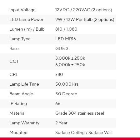
Input Voltage
12VDC / 220VAC (2 options)
LED Lamp Power
9W / 12W Per Bulb (2 options)
Lumen (lm) / Bulb
810 / 1,080
Lamp Type
LED MR16
Base
GU5.3
3,000k ± 250k
CCT
6,000k ± 250k
CRI
>80
Lamp Life Time
50,000Hrs.
Beam Angle
50 Degree
IP Rating
66
Material
Grade 304 stainless steel
Lamp Warranty
2 Year
Mounted
Surface Ceiling / Surface Wall