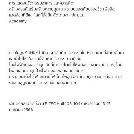
การแสดงนวัตกรรมอาคาร และความคิด
สร้างสรรค์เสริมสร้างความสุขและความปลอดภัยของชวีิต เพื่อสิ่ง
แวดล้อมที่ดีและโลกที่ยั่งยืน จัดโดยสถาบัน EEC
Academy
ภายในบูธ SUNNY ได้มีการนำสินค้านวัตกรรมใหม่ๆมากมายที่จัดทำขึ้นมา
และนำไปโชว์ในงานนี้ สินค้านวัตกรรม อาทิเช่น
โคมไฟฟ้าแสงสว่างฉุกเฉินที่ทำงานโดยไม่ใช้พลังงานจากแบตเตอรี่, โคม
ไฟฉุกเฉินควบคุมป้ายไฟทางออกฉุกเฉินด้วยการ
ตรวจจับแก๊สไวไฟและควันไฟ, โคมไฟฉุกเฉิน ที่ควบคุม อ่านค่า ตั้งค่าด้วย
ระบบบลูทูธ และนวัตกรรมอื่นๆอีกมากมาย
งานดังกล่าวจัดขึ้น ณ BITEC Hall 103-104 ระหว่างวันที่ 13-15
กันยายน 2566