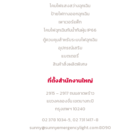
โคมไฟแสงสว่างฉุกเฉิน
ป้ายไฟทางออกฉุกเฉิน
เพาเวอร์แพ็ก
โคมไฟฉุกเฉินกันน้ำกันฝุ่น IP66
ตู้ควบคุมสำหรับระบบไฟฉุกเฉิน
อุปกรณ์เสริม
แบตเตอรี่
สินค้าสั่งผลิตพิเศษ
ที่ตั้งสำนักงานใหญ่
2915 – 2917 ถนนลาดพร้าว
แขวงคลองจั่น เขตบางกะปิ
กรุงเทพฯ 10240
02 378 1034-5,
02 731 1417-8
sunny@sunnyemergencylight.com
:8090