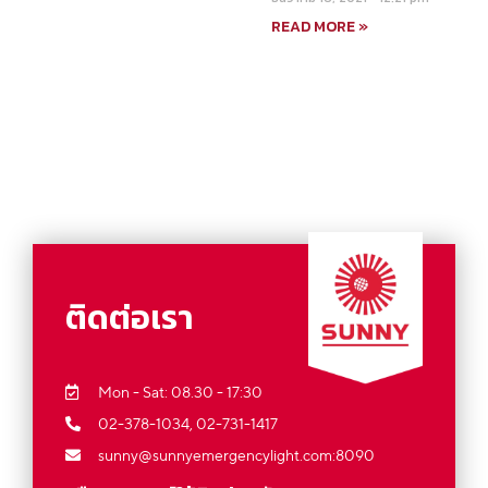
READ MORE »
ติดต่อเรา
Mon - Sat: 08.30 - 17:30
02-378-1034,
02-731-1417
sunny@sunnyemergencylight.com
:8090