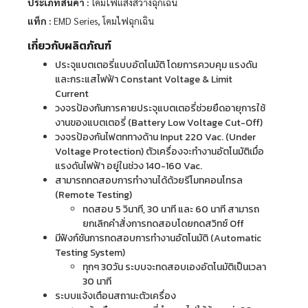
ประเภทสินค้า :
โคมไฟแสงสว่างฉุกเฉิน
แท็ก :
EMD Series
,
โคมไฟฉุกเฉิน
เกี่ยวกับผลิตภัณฑ์
ประจุแบตเตอรี่แบบอัตโนมัติ โดยการควบคุม แรงดัน
และกระแสไฟฟ้า Constant Voltage & Limit
Current
วงจรป้องกันการคายประจุแบตเตอรี่ช่วยยืดอายุการใช้
งานของแบตเตอรี่ (Battery Low Voltage Cut-Off)
วงจรป้องกันไฟตกทางด้าน Input 220 Vac. (Under
Voltage Protection) ตัวเครื่องจะทำงานอัตโนมัติเมื่อ
แรงดันไฟฟ้า อยู่ในช่วง 140-160 Vac.
สามารถทดสอบการทำงานได้ด้วยรีโมทคอนโทรล
(Remote Testing)
ทดสอบ 5 วินาที, 30 นาที และ 60 นาที สามารถ
ยกเลิกคำสั่งการทดสอบโดยกดสวิทซ์ Off
มีฟังก์ชันการทดสอบการทำงานอัตโนมัติ (Automatic
Testing System)
ทุกๆ 30วัน ระบบจะทดสอบเองอัตโนมัติเป็นเวลา
30 นาที
ระบบแจ้งเตือนสถานะตัวเครื่อง