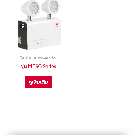
โคมไฟแสงสว่างฉุกเฉิน
รุ่น MESG Series
ดูเพิ่มเติม