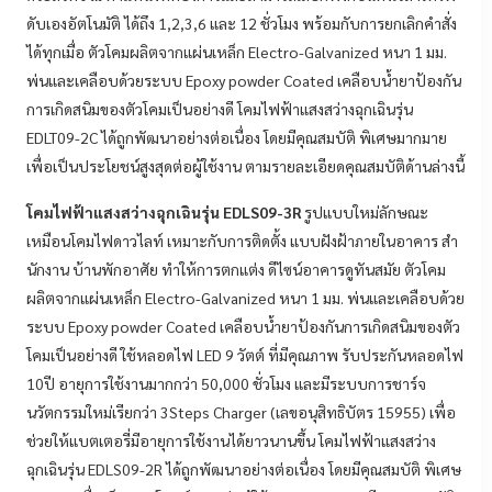
ดับเองอัตโนมัติ ได้ถึง 1,2,3,6 และ 12 ชั่วโมง พร้อมกับการยกเลิกคําสั่ง
ได้ทุกเมื่อ ตัวโคมผลิตจากแผ่นเหล็ก Electro-Galvanized หนา 1 มม.
พ่นและเคลือบด้วยระบบ Epoxy powder Coated เคลือบนํ้ายาป้องกัน
การเกิดสนิมของตัวโคมเป็นอย่างดี โคมไฟฟ้าแสงสว่างฉุกเฉินรุ่น
EDLT09-2C ได้ถูกพัฒนาอย่างต่อเนื่อง โดยมีคุณสมบัติ พิเศษมากมาย
เพื่อเป็นประโยชน์สูงสุดต่อผู้ใช้งาน ตามรายละเอียดคุณสมบัติด้านล่างนี้
โคมไฟฟ้าแสงสว่างฉุกเฉินรุ่น EDLS09-3R
รูปแบบใหม่ลักษณะ
เหมือนโคมไฟดาวไลท์ เหมาะกับการติดตั้ง แบบฝังฝ้าภายในอาคาร สํา
นักงาน บ้านพักอาศัย ทําให้การตกแต่ง ดีไซน์อาคารดูทันสมัย ตัวโคม
ผลิตจากแผ่นเหล็ก Electro-Galvanized หนา 1 มม. พ่นและเคลือบด้วย
ระบบ Epoxy powder Coated เคลือบนํ้ายาป้องกันการเกิดสนิมของตัว
โคมเป็นอย่างดี ใช้หลอดไฟ LED 9 วัตต์ ที่มีคุณภาพ รับประกันหลอดไฟ
10ปี อายุการใช้งานมากกว่า 50,000 ชั่วโมง และมีระบบการชาร์จ
นวัตกรรมใหม่เรียกว่า 3Steps Charger (เลขอนุสิทธิบัตร 15955) เพื่อ
ช่วยให้แบตเตอรี่มีอายุการใช้งานได้ยาวนานขึ้น โคมไฟฟ้าแสงสว่าง
ฉุกเฉินรุ่น EDLS09-2R ได้ถูกพัฒนาอย่างต่อเนื่อง โดยมีคุณสมบัติ พิเศษ