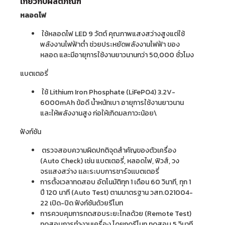
เกี่ยวกับผลิตภัณฑ์
หลอดไฟ
ใช้หลอดไฟ LED 9 วัตต์ คุณภาพแสงสว่างสูงแต่ใช้
พลังงานไฟฟ้าต่ำ ช่วยประหยัดพลังงานไฟฟ้า ของ
หลอด และมีอายุการใช้งานยาวนานกว่า 50,000 ชั่วโมง
แบตเตอรี่
ใช้ Lithium Iron Phosphate (LiFePO4) 3.2V-
6000mAh ข้อดี น้ำหนักเบา อายุการใช้งานยาวนาน
และให้พลังงานสูง ก่อให้เกิดมลภาวะน้อย\
ฟังก์ชัน
ตรวจสอบความผิดปกติจุดสำคัญของตัวเครื่อง
(Auto Check) เช่น แบตเตอรี่, หลอดไฟ, ฟิวส์, วง
จรเเสงสว่าง เเละระบบการชาร์จเเบตเตอรี่
การตั้งเวลาทดสอบ อัตโนมัติทุก 1 เดือน 60 วินาที, ทุก 1
ปี 120 นาที (Auto Test) ตามมาตรฐาน วสท.021004-
22 เปิด-ปิด ฟังก์ชันด้วยรีโมท
การควบคุมการทดสอบระยะไกลด้วย (Remote Test)
ทดสอบการทำงานเครื่อง โดยกดรีโมท ทดสอบ 5 วินาที,