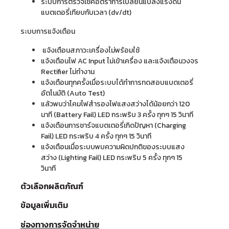
ระบบการตรวจเช็คอัตราการเปลี่ยนแปลงแรงดัน
แบตเตอรี่เทียบกับเวลา (dv/dt)
ระบบการแจ้งเตือน
แจ้งเตือนสภาวะเครื่องไม่พร้อมใช้
แจ้งเตือนไฟ AC Input ไม่เข้าเครื่อง และแจ้งเตือนวงจร
Rectifier ไม่ทำงาน
แจ้งเตือนทุกครั้งเมื่อระบบได้ทำการทดสอบแบตเตอรี่
อัตโนมัติ (Auto Test)
แล้วพบว่าโคมไฟสำรองไฟแสงสว่างได้น้อยกว่า 120
นาที (Battery Fail) LED กระพริบ 3 ครั้ง ทุกๆ 15 วินาที
แจ้งเตือนการชาร์จแบตเตอรี่เกิดปัญหา (Charging
Fail) LED กระพริบ 4 ครั้ง ทุกๆ 15 วินาที
แจ้งเตือนเมื่อระบบพบความผิดปกติของระบบแสง
สว่าง (Lighting Fail) LED กระพริบ 5 ครั้ง ทุกๆ 15
วินาที
ตัวเลือกผลิตภัณฑ์
ข้อมูลเพิ่มเติม
ช่องทางการจัดจำหน่าย