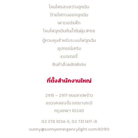
โคมไฟแสงสว่างฉุกเฉิน
ป้ายไฟทางออกฉุกเฉิน
เพาเวอร์แพ็ก
โคมไฟฉุกเฉินกันน้ำกันฝุ่น IP66
ตู้ควบคุมสำหรับระบบไฟฉุกเฉิน
อุปกรณ์เสริม
แบตเตอรี่
สินค้าสั่งผลิตพิเศษ
ที่ตั้งสำนักงานใหญ่
2915 – 2917 ถนนลาดพร้าว
แขวงคลองจั่น เขตบางกะปิ
กรุงเทพฯ 10240
02 378 1034-5,
02 731 1417-8
sunny@sunnyemergencylight.com
:8090