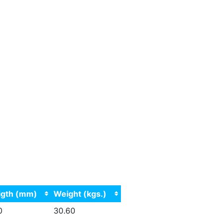
igth (mm)
Weight (kgs.)
0
30.60