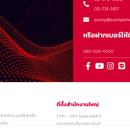
02-731-1417
sunny@sunnyeme
หรือฝากเบอร์ให้
ทั้งหมด
ที่ตั้งสำนักงานใหญ่
มสำหรับระบบไฟฉุกเฉิน
2915 – 2917 ถนนลาดพร้าว
เสริม
แขวงคลองจั่น เขตบางกะปิ