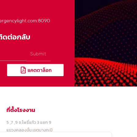
rgencylight.com
:8090
ติดต่อกลับ
Submit
แคตตาล็อก
ที่ตั้งโรงงาน
5 ,7 ,9 ซ.โพธิ์แก้ว 3 แยก 9
แขวงคลองจั่น เขตบางกะปิ