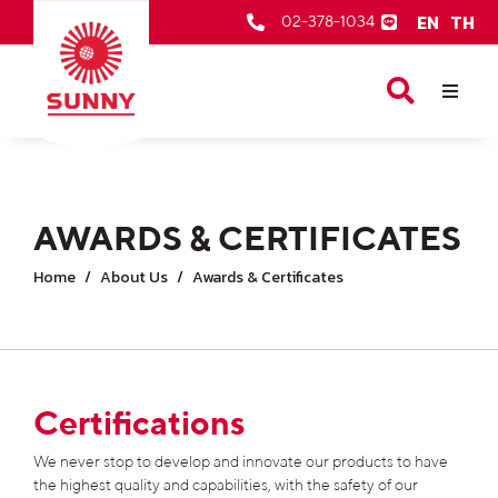
EN
TH
02-378-1034
Our Products
About Us
After Sale Services
AWARDS & CERTIFICATES
Contact Us
Home
About Us
Awards & Certificates
Certifications
We never stop to develop and innovate our products to have
the highest quality and capabilities, with the safety of our