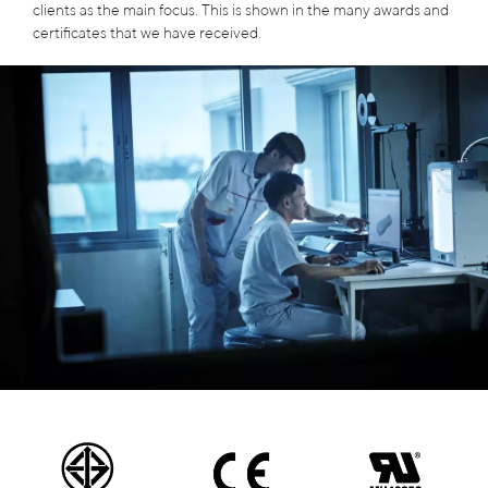
clients as the main focus. This is shown in the many awards and
certificates that we have received.