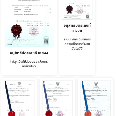
อนุสิทธิบัตรเลขที่
21778
ระบบไฟฉุกเฉินที่มีการ
ตรวจเช็คการทำงาน
อัตโนมัติ
อนุสิทธิบัตรเลขที่ 18844
ไฟฉุกเฉินที่มีส่วนตรวจจับการ
เคลื่อนไหว