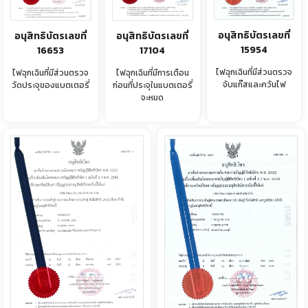
อนุสิทธิบัตรเลขที่
อนุสิทธิบัตรเลขที่
อนุสิทธิบัตรเลขที่
15954
16653
17104
ไฟฉุกเฉินที่มีส่วนตรวจ
ไฟฉุกเฉินที่มีส่วนตรวจ
ไฟฉุกเฉินที่มีการเตือน
จับแก๊สและควันไฟ
วัดประจุของแบตเตอรี่
ก่อนที่ประจุในแบตเตอรี่
จะหมด