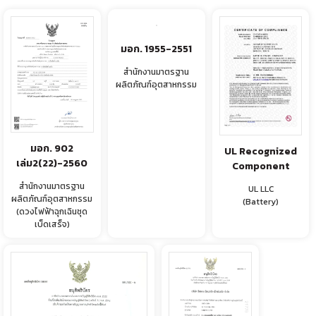
มอก. 1955-2551
สำนักงานมาตรฐาน
ผลิตภัณฑ์อุตสาหกรรม
มอก. 902
UL Recognized
เล่ม2(22)-2560
Component
สำนักงานมาตรฐาน
UL LLC
ผลิตภัณฑ์อุตสาหกรรม
(Battery)
(ดวงไฟฟ้าฉุกเฉินชุด
เบ็ดเสร็จ)