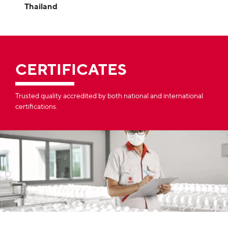
Thailand
CERTIFICATES
Trusted quality accredited by both national and international
certifications.